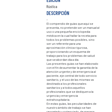
EDICIÓN
Rústica
DESCRIPCIÓN
-
El compendio de guías que aquí se
presenta, no pretende ser un manual al
uso o una pequeña enciclopedia
médica en la cual hallar la receta para
todos los problemas posibles, sino
ser un referente para una
aproximación clínica rigurosa,
proporcionando un esquema de
trabajo para los problemas de salud
que se abordan día a día.
Las presentes guías se han elaborado
con el fin de aumentar la garantía de la
atención urgente y de emergencia al
paciente, eje central de todo servicio
sanitario, y el uso de las mismas va
destinado a los profesionales
sanitarios y a todos aquellos
profesionales que se dediquen a la
urgencia y emergencia
extrahospitalaria.
En estas guías, las peculiaridades de
nuestro ámbito de trabajo se han
respetado y potenciado, de manera