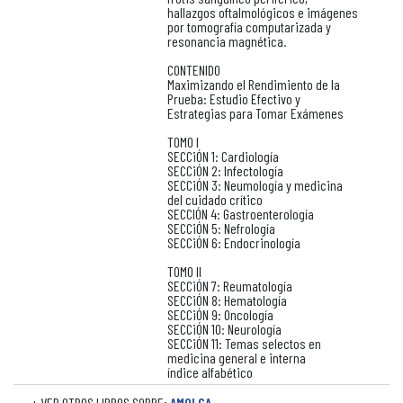
hallazgos oftalmológicos e imágenes
por tomografía computarizada y
resonancia magnética.
CONTENIDO
Maximizando el Rendimiento de la
Prueba: Estudio Efectivo y
Estrategias para Tomar Exámenes
TOMO I
SECCiÓN 1: Cardiología
SECCiÓN 2: Infectología
SECCiÓN 3: Neumología y medicina
del cuidado crítico
SECCIÓN 4: Gastroenterología
SECCiÓN 5: Nefrología
SECCiÓN 6: Endocrinología
TOMO II
SECCiÓN 7: Reumatología
SECCiÓN 8: Hematología
SECCiÓN 9: Oncología
SECCiÓN 10: Neurología
SECCiÓN 11: Temas selectos en
medicina general e interna
índice alfabético
+ VER OTROS LIBROS SOBRE:
AMOLCA