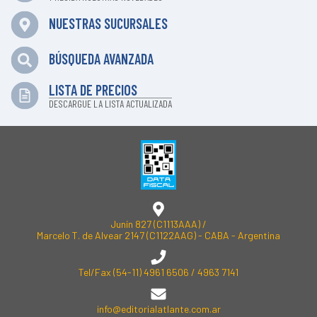
NUESTRAS SUCURSALES
BÚSQUEDA AVANZADA
LISTA DE PRECIOS
DESCARGUE LA LISTA ACTUALIZADA
Junín 827 (C1113AAA) /
Marcelo T. de Alvear 2147 (C1122AAG) - CABA - Argentina
Tel/Fax
(54-11) 4961 6506
/
4963 7141
info@editorialatlante.com.ar