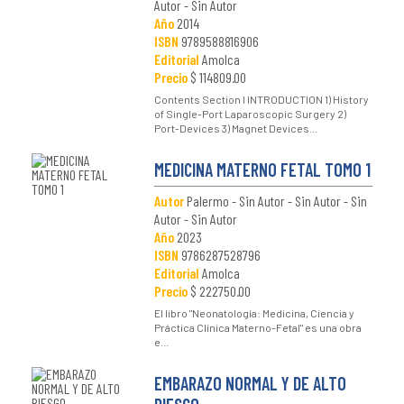
Autor - Sin Autor
Año
2014
ISBN
9789588816906
Editorial
Amolca
Precio
$ 114809.00
Contents Section I INTRODUCTION 1) History
of Single-Port Laparoscopic Surgery 2)
Port-Devices 3) Magnet Devices...
MEDICINA MATERNO FETAL TOMO 1
Autor
Palermo - Sin Autor - Sin Autor - Sin
Autor - Sin Autor
Año
2023
ISBN
9786287528796
Editorial
Amolca
Precio
$ 222750.00
El libro "Neonatología: Medicina, Ciencia y
Práctica Clínica Materno-Fetal" es una obra
e...
EMBARAZO NORMAL Y DE ALTO