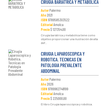
CIRUGIA BARIATRICA Y METABOLICA
Autor
Palermo
Año
2021
ISBN
9789585303522
Editorial
Amolca
Precio
$ 127354.00
Cirugía bariátrica y metabólica tiene como
objetivo proporcionar una ilustración de alta
def...
CIRUGIA LAPAROSCOPICA Y
ROBOTICA. TECNICAS EN
PATOLOGIA PREVALENTE
ABDOMINAL
Autor
Palermo
Año
2026
ISBN
9789962748199
Editorial
Amolca
Precio
$ 225000.00
El libro Cirugía laparoscópica y robótica.